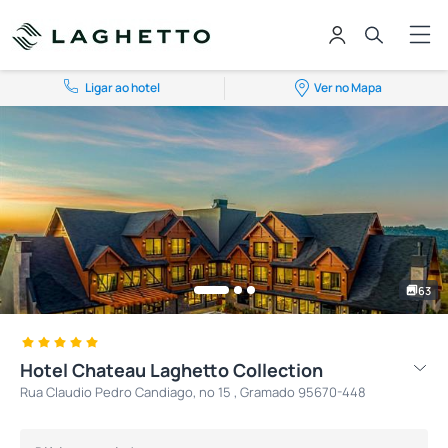
Ligar ao hotel
Ver no Mapa
63
Hotel Chateau Laghetto Collection
Rua Claudio Pedro Candiago, nº 15 , Gramado 95670-448