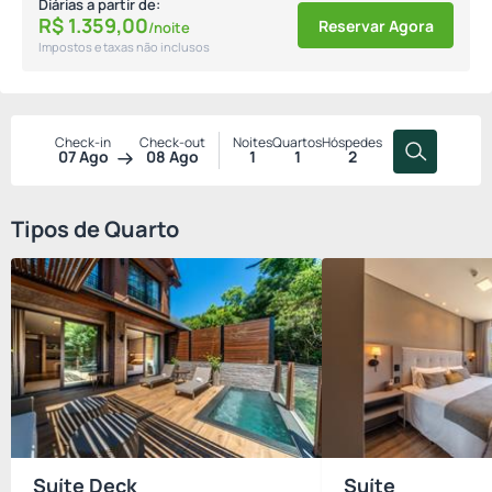
Diárias a partir de:
R$
1.359,
00
Reservar Agora
/noite
Impostos e taxas não inclusos
Check-in
Check-out
Noites
Quartos
Hóspedes
07 Ago
08 Ago
1
1
2
Tipos de Quarto
Suíte Deck
Suíte