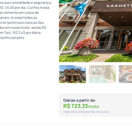
o na sua comodidade e segurança,
: 45,00 por dia. Confira nossa
pecialmente em casos de
áveis. Acesse todas as
m.br/politicas/criancas Seu
dos em nosso hotel, sendo R$
m Tax): R$ 3,43 por diária.
/politicas/pets
Diárias a partir de:
R$
723,
33
/noite
Impostos e taxas não inclusos