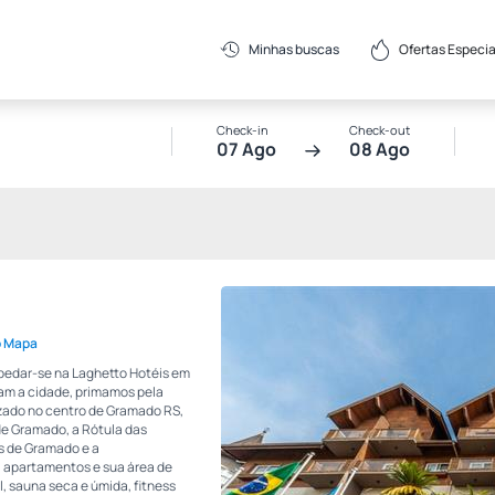
Ofertas Especia
Minhas buscas
Check-in
Check-out
07 Ago
08 Ago
o Mapa
spedar-se na Laghetto Hotéis em
tam a cidade, primamos pela
izado no centro de Gramado RS,
de Gramado, a Rótula das
os de Gramado e a
 apartamentos e sua área de
l, sauna seca e úmida, fitness