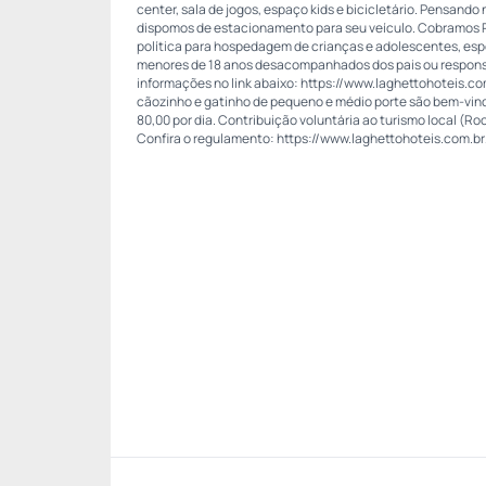
center, sala de jogos, espaço kids e bicicletário. Pensand
dispomos de estacionamento para seu veículo. Cobramos R$
política para hospedagem de crianças e adolescentes, es
menores de 18 anos desacompanhados dos pais ou respons
informações no link abaixo: https://www.laghettohoteis.co
cãozinho e gatinho de pequeno e médio porte são bem-vin
80,00 por dia. Contribuição voluntária ao turismo local (Roo
Confira o regulamento: https://www.laghettohoteis.com.br