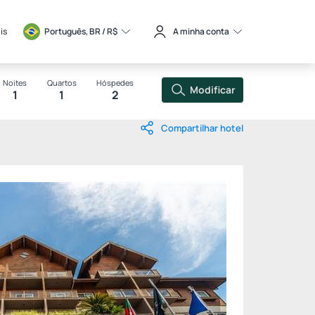
is
Português, BR / 
R$
A minha conta
Noites
Quartos
Hóspedes
Modificar
1
1
2
Compartilhar hotel