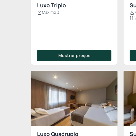
Luxo Triplo
Su
Máximo 3
Mostrar preços
Luxo Quadruplo
Su