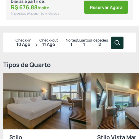
Diárias a partir de:
R$
676,
88
Reservar Agora
/noite
Impostos e taxas não inclusos
Check-in
Check-out
Noites
Quartos
Hóspedes
10 Ago
11 Ago
1
1
2
Tipos de Quarto
Stilo
Stilo Vista Mar