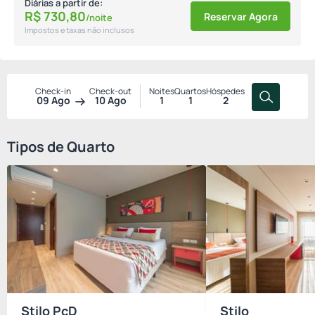
Diárias a partir de:
R$
730,
80
Reservar Agora
/noite
Impostos e taxas não inclusos
Check-in
Check-out
Noites
Quartos
Hóspedes
09 Ago
10 Ago
1
1
2
Tipos de Quarto
Stilo PcD
Stilo